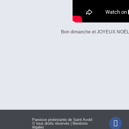
Bon dimanche et JOYEUX NOËL à
Paroisse protestante de Saint Avold
© tous droits réservés | Mentions
légales