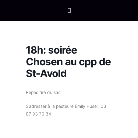
18h: soirée
Chosen au cpp de
St-Avold
Repas tiré du sac
S’adresser à la pasteure Emily Huser: 03
87 93 76 34