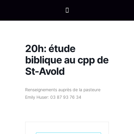
20h: étude
biblique au cpp de
St-Avold
Renseignements auprès de la pasteure
Emily Huser: 03 87 93 76 34