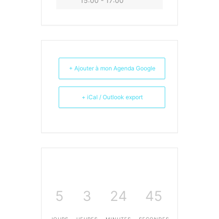
15:00 - 17:00
+ Ajouter à mon Agenda Google
+ iCal / Outlook export
5
3
24
45
JOURS
HEURES
MINUTES
SECONDES