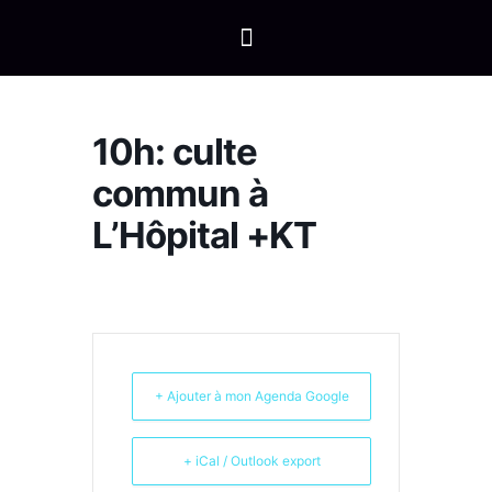
10h: culte
commun à
L’Hôpital +KT
+ Ajouter à mon Agenda Google
+ iCal / Outlook export