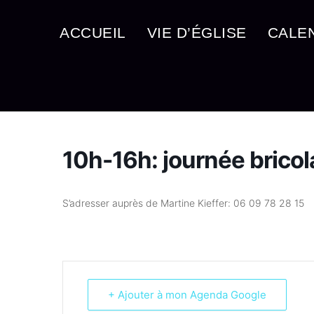
ACCUEIL
VIE D’ÉGLISE
CALE
10h-16h: journée brico
S’adresser auprès de Martine Kieffer: 06 09 78 28 15
+ Ajouter à mon Agenda Google