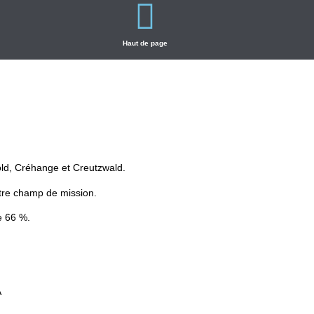
Haut de page
old, Créhange et Creutzwald.
otre champ de mission.
e 66 %.
A