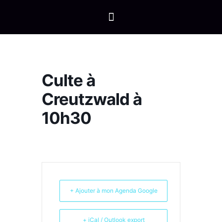
Culte à
Creutzwald à
10h30
+ Ajouter à mon Agenda Google
+ iCal / Outlook export